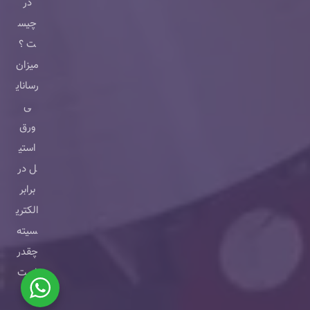
در
چیس
ت ؟
میزان
رسانای
ی
ورق
استی
ل در
برابر
الکتری
سیته
چقدر
است
؟