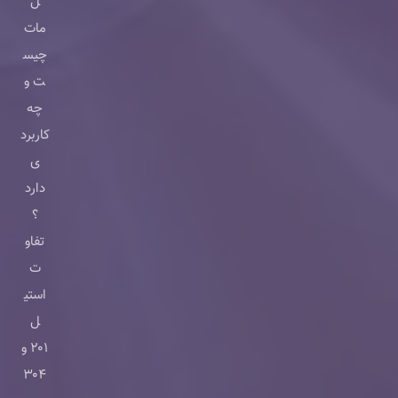
ل
مات
چیس
ت و
چه
کاربرد
ی
دارد
؟
تفاو
ت
استی
ل
۲۰۱ و
۳۰۴