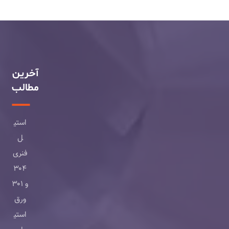
آخرین
مطالب
استی
ل
فنری
۳۰۴
و ۳۰۱
ورق
استی