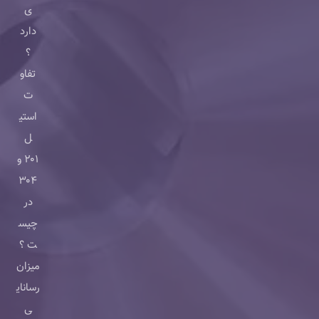
ی
دارد
؟
تفاو
ت
استی
ل
۲۰۱ و
۳۰۴
در
چیس
ت ؟
میزان
رسانای
ی