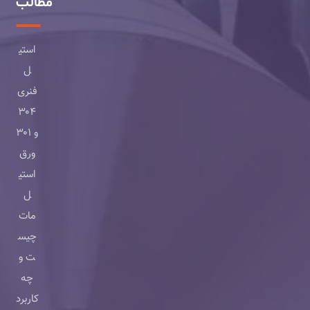
مطالب
استی
ل
فنری
۳۰۴
و ۳۰۱
ورق
استی
ل
مات
چیس
ت و
چه
کاربرد